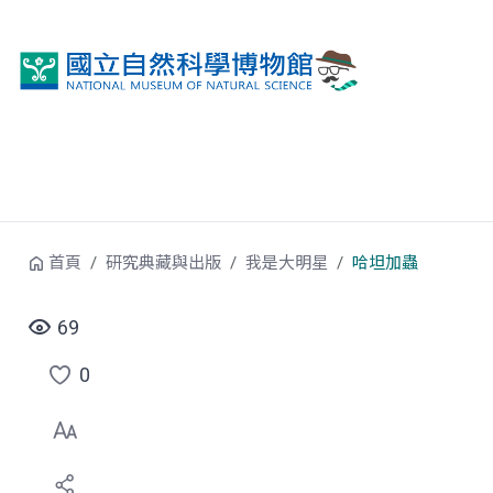
跳到中央內容區塊
首頁
研究典藏與出版
我是大明星
哈坦加蟲
69
0
點
選
喜