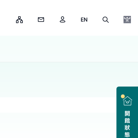
:::
開館狀態