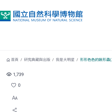
跳到中央內容區塊
首頁
研究典藏與出版
我是大明星
形形色色的鍬形蟲(
1,739
0
點
選
喜