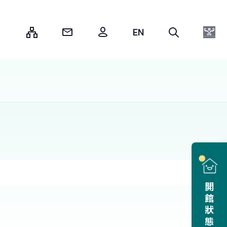
:::
開館狀態