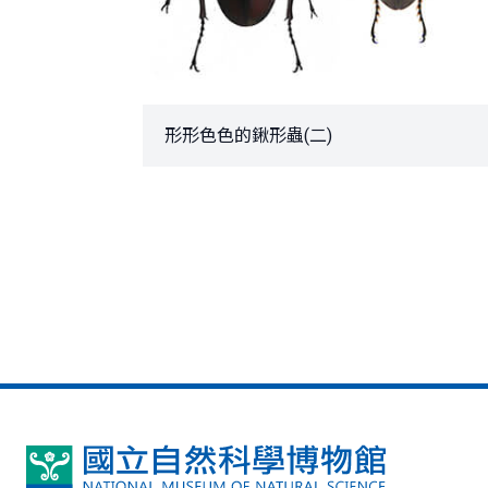
形形色色的鍬形蟲(二)
國