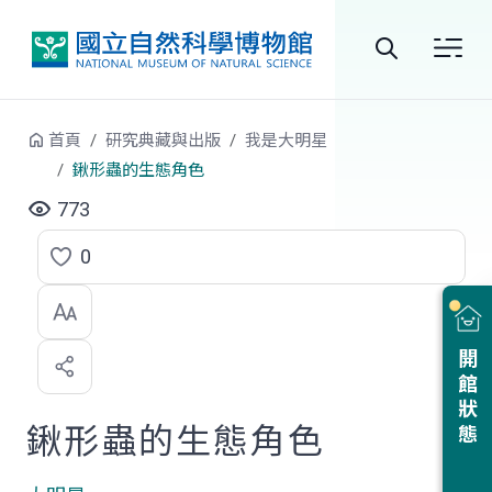
跳到中央內容區塊
全
站
首頁
研究典藏與出版
我是大明星
搜
鍬形蟲的生態角色
尋
773
0
點
選
喜
開館狀態
歡
鍬形蟲的生態角色