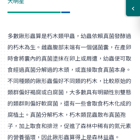
大明星
多數鍬形蟲算是朽木類甲蟲，幼蟲依賴真菌發酵過
的朽木為生。雌蟲腹部末端有一個儲菌囊，在產卵
時會將囊內的真菌塗抹在卵上或周遭，幼蟲便可取
食經過真菌分解過的木頭，或直接取食真菌本身。
不同種類的鍬形蟲偏好不同類的朽木，比較原始的
類群偏好褐腐或白腐菌，大多數具有明顯性別雙態
的類群則偏好軟腐菌，還有一些會取食朽木化成的
腐植土。真菌分解朽木，朽木類昆蟲散布真菌孢
子，加上取食和排泄，促進了森林中稀有的氮元素
的營養循環，因此鍬形蟲算得上是森林益蟲。