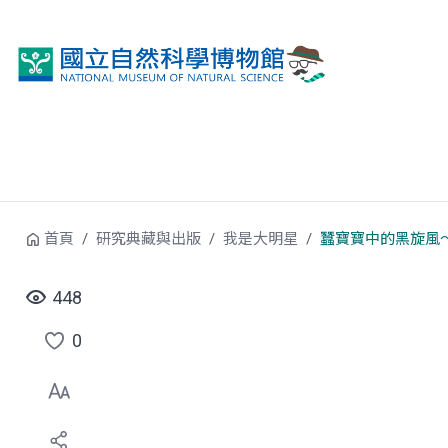
跳到中央內容區塊
首頁
研究典藏與出版
我是大明星
蠶寶寶中的黑旋風
448
0
點
選
喜