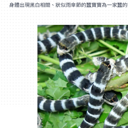
身體出現黑白相間、狀似雨傘節的蠶寶寶為一家蠶的