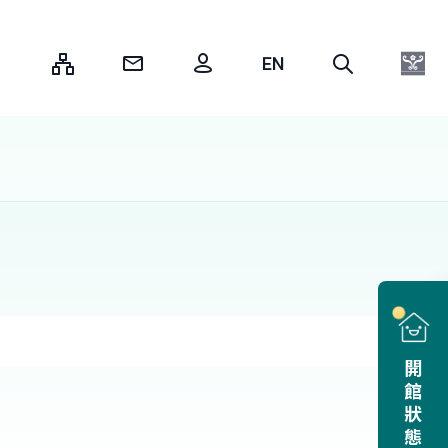
:::
開館狀態