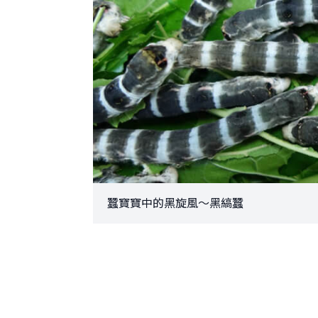
蠶寶寶中的黑旋風～黑縞蠶