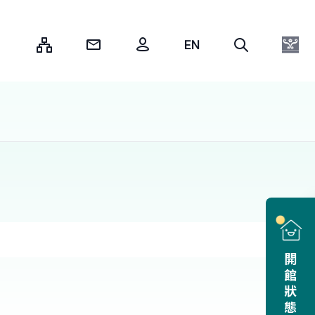
:::
開館狀態