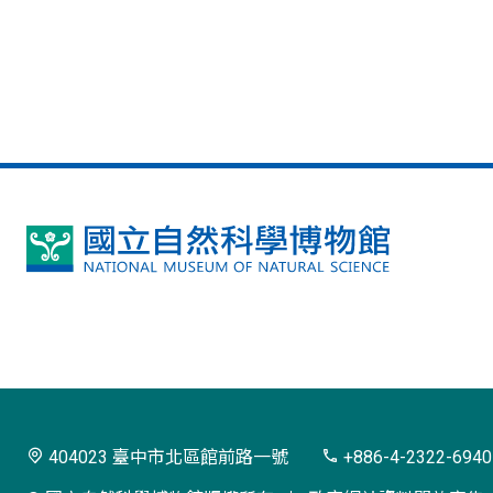
國
立
自
然
科
學
404023 臺中市北區館前路一號
+886-4-2322-6940
博