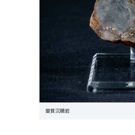
變質沉積岩