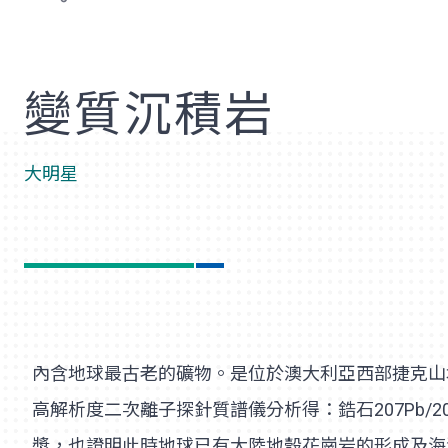
歡
變質沉積岩
大明星
內含地球最古老的礦物。是位於澳大利亞西部捷克山地區，藏在30.6
高解析度二次離子探針質譜儀分析得：鋯石207Pb/20
漿，也證明此時地球已有大陸地殼花崗岩的形成及海