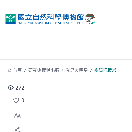
跳到中央內容區塊
首頁
研究典藏與出版
我是大明星
變質沉積岩
272
0
點
選
喜