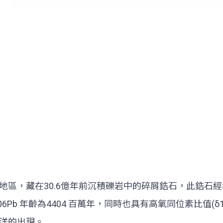
億年前沉積礫岩中的碎屑鋯石，此鋯石經SHRIMP(Sensitive
6Pb 年齡為4404 百萬年，同時也具有高氧同位素比值(δ
洋的出現。