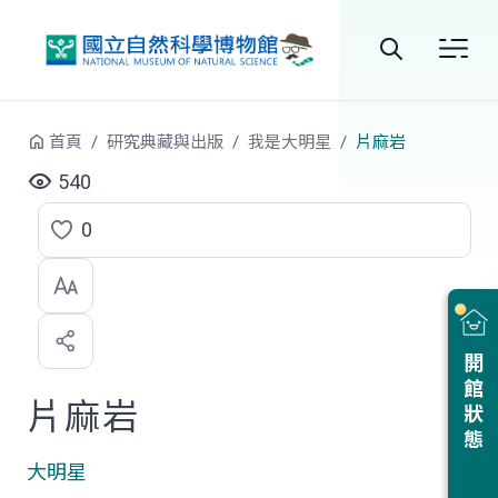
跳到中央內容區塊
全
站
首頁
研究典藏與出版
我是大明星
片麻岩
搜
540
尋
0
點
選
喜
開館狀態
歡
片麻岩
大明星