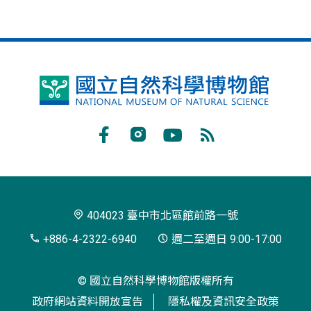
國
立
自
Facebook
Instagram
Youtube
RSS
然
訂
科
閱
學
404023 臺中市北區館前路一號
博
+886-4-2322-6940
週二至週日 9:00-17:00
物
© 國立自然科學博物館版權所有
館
政府網站資料開放宣告
隱私權及資訊安全政策