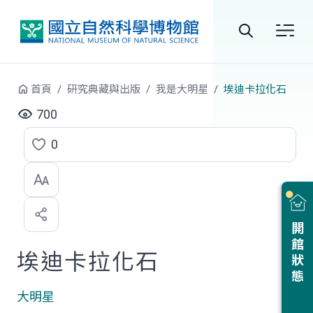
跳到中央內容區塊
全
站
首頁
研究典藏與出版
我是大明星
埃迪卡拉化石
搜
700
尋
0
點
選
喜
開館狀態
歡
埃迪卡拉化石
大明星