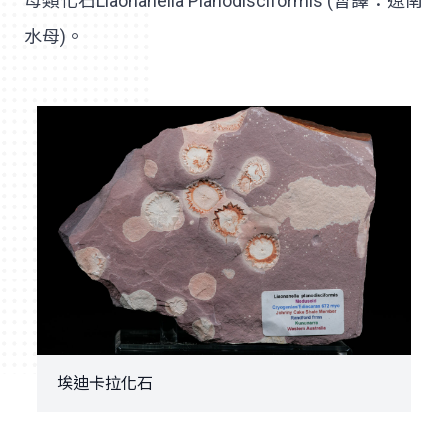
母類化石Liaonanella Planodisciformis (暫譯：遼南
水母)。
埃迪卡拉化石