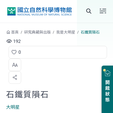
跳到中央內容區塊
全
站
首頁
研究典藏與出版
我是大明星
石鐵質隕石
搜
192
尋
0
點
選
喜
開館狀態
歡
石鐵質隕石
大明星