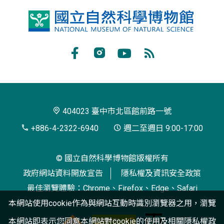
國
立
自
Facebook
Instagram
Youtube
RSS
然
訂
科
閱
學
404023 臺中市北區館前路一號
博
+886-4-2322-6940
週二至週日 9:00-17:00
物
© 國立自然科學博物館版權所有
館
政府網站資料開放宣告
隱私權及資訊安全政策
最佳瀏覽體驗：Chrome、Firefox、Edge、Safari
本網站使用cookie作為與網站互動時識別瀏覽器之用，瀏覽
本網站即表示您同意本網站對cookie的使用及相關
隱私權政