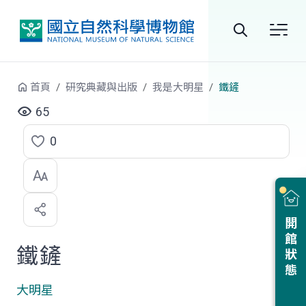
跳到中央內容區塊
全
站
首頁
研究典藏與出版
我是大明星
鐵鏟
搜
65
尋
0
點
選
喜
開館狀態
歡
鐵鏟
大明星