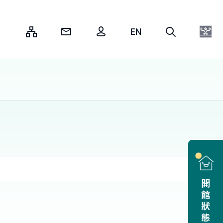
:::
開館狀態