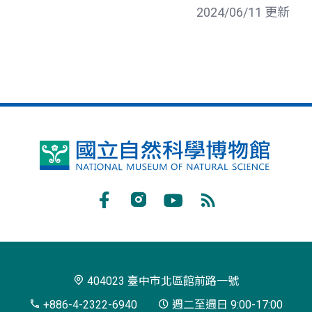
2024/06/11 更新
國
立
自
Facebook
Instagram
Youtube
RSS
然
訂
科
閱
學
404023 臺中市北區館前路一號
博
+886-4-2322-6940
週二至週日 9:00-17:00