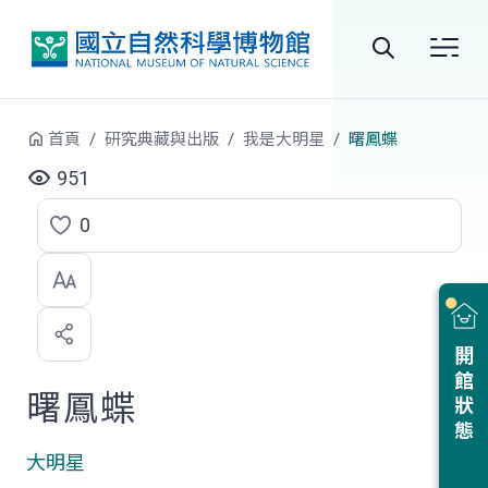
跳到中央內容區塊
全
站
首頁
研究典藏與出版
我是大明星
曙鳳蝶
搜
951
尋
0
點
選
喜
開館狀態
歡
曙鳳蝶
大明星