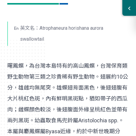
英文名：Atrophaneura horishana aurora
swallowtail
曙鳳蝶，為台灣本島特有的高山鳳蝶，台灣保育類
野生動物第三類之珍貴稀有野生動物。翅展約10公
分，雄雌均無尾突。雄蝶翅背面黑色，後翅翅腹有
大片桃紅色斑，內有鮮明黑斑點，猶如帶子的西瓜
肉；雌蝶顏色較淡，後翅腹面外緣呈桃紅色並帶有
兩列黑斑。幼蟲取食馬兜鈴屬Aristolochia spp.。
本屬與麝鳳蝶屬Byasa近緣，約於中新世晚期分