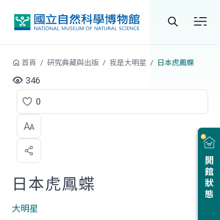
跳到中央內容區塊
全
站
首頁
研究典藏與出版
我是大明星
日本虎鳳蝶
搜
346
尋
0
點
選
喜
開館狀態
歡
日本虎鳳蝶
大明星