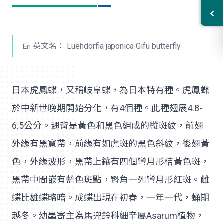
英文名： Luehdorfia japonica Gifu butterfly
日本虎鳳蝶，又稱岐阜蝶，為日本特有種。虎鳳蝶
於中新世晚期開始分化，有4個種。此種翅展4.8-
6.5公分。翅背是黃色和黑色組成的縱斑紋，前翅
外緣有黑寬帶，前緣有如虎斑的黑色斜紋，後翅黃
色，外緣波形，黑帶上鑲有四個彎月形桔黃色斑，
黑帶中間嵌有藍色斑點，臀角一列彎月形紅斑。雌
蝶比雄蝶略暗。成蝶出現在初春，一年一代，蛹期
越冬。幼蟲寄主為馬兜鈴科細辛屬Asarum植物，