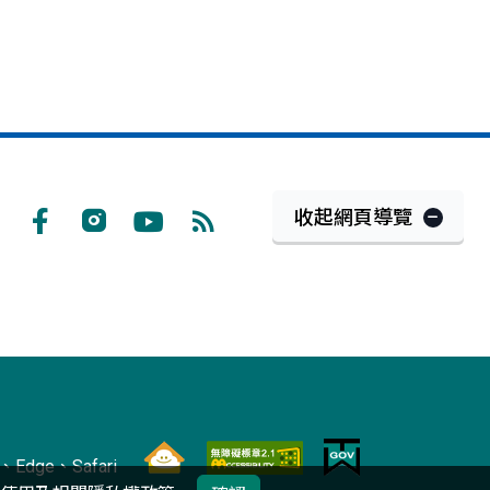
收起網頁導覽
Facebook
Instagram
Youtube
RSS
訂
閱
Edge、Safari