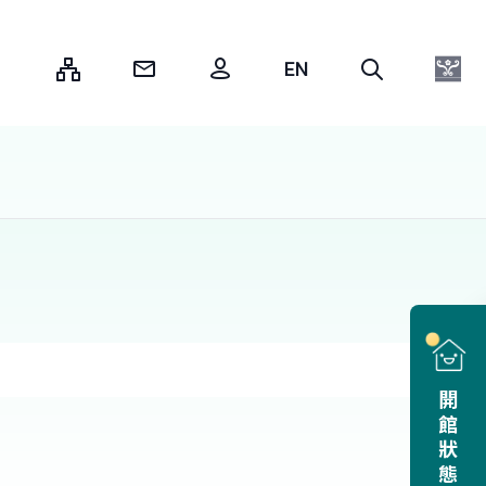
:::
開館狀態