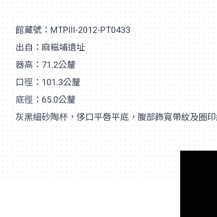
館藏號：MTPⅢ-2012-PT0433
出自：麻糍埔遺址
器高：71.2公釐
口徑：101.3公釐
底徑：65.0公釐
灰黑細砂陶杯，侈口平唇平底，腹部飾寬帶紋及圈印