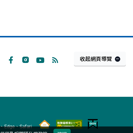
收起網頁導覽
Facebook
Instagram
Youtube
RSS
訂
閱
Edge、Safari