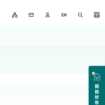
:::
開館狀態