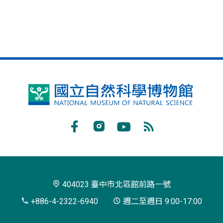
國
立
自
Facebook
Instagram
Youtube
RSS
然
訂
科
閱
學
404023 臺中市北區館前路一號
博
+886-4-2322-6940
週二至週日 9:00-17:00
物