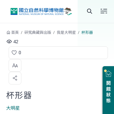
跳到中央內容區塊
全
站
首頁
研究典藏與出版
我是大明星
杯形器
搜
42
尋
0
點
選
喜
開館狀態
歡
杯形器
大明星