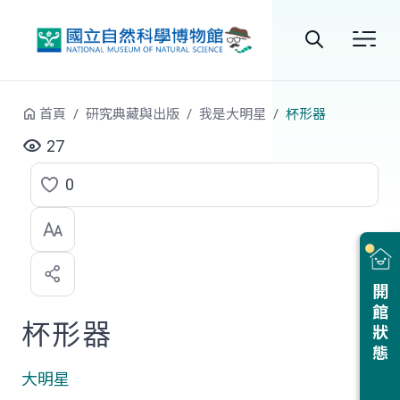
跳到中央內容區塊
全
站
首頁
研究典藏與出版
我是大明星
杯形器
搜
27
尋
0
點
選
喜
開館狀態
歡
杯形器
大明星