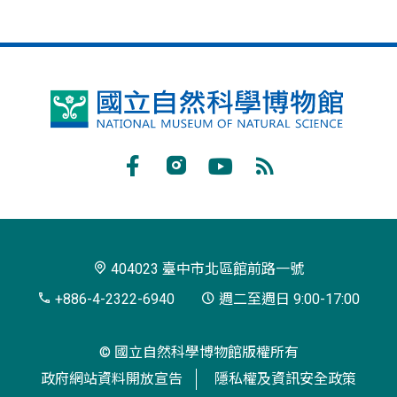
國
立
自
Facebook
Instagram
Youtube
RSS
然
訂
科
閱
學
404023 臺中市北區館前路一號
博
+886-4-2322-6940
週二至週日 9:00-17:00
物
© 國立自然科學博物館版權所有
館
政府網站資料開放宣告
隱私權及資訊安全政策