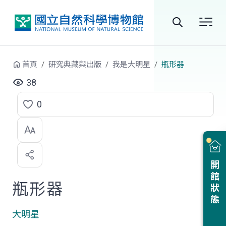
跳到中央內容區塊
全
站
首頁
研究典藏與出版
我是大明星
瓶形器
搜
38
尋
0
點
選
喜
開館狀態
歡
瓶形器
大明星