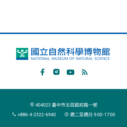
國
立
自
Facebook
Instagram
Youtube
RSS
然
訂
科
閱
學
404023 臺中市北區館前路一號
博
+886-4-2322-6940
週二至週日 9:00-17:00
物