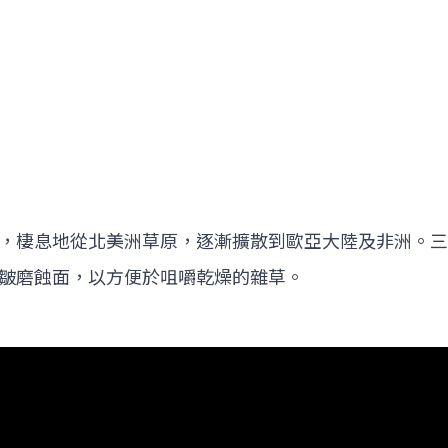
，棲息地從北美洲草原，逐漸擴散到歐亞大陸及非洲。三
皺磨蝕面，以方便於咀嚼乾燥的雜草。