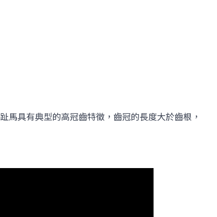
趾馬具有典型的高冠齒特徵，齒冠的長度大於齒根，