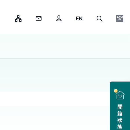
:::
開館狀態