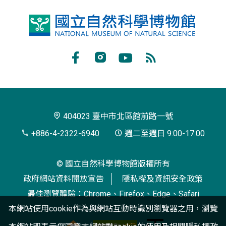
國
立
自
Facebook
Instagram
Youtube
RSS
然
訂
科
閱
學
404023 臺中市北區館前路一號
博
+886-4-2322-6940
週二至週日 9:00-17:00
物
© 國立自然科學博物館版權所有
館
政府網站資料開放宣告
隱私權及資訊安全政策
最佳瀏覽體驗：Chrome、Firefox、Edge、Safari
本網站使用cookie作為與網站互動時識別瀏覽器之用，瀏覽