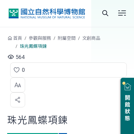
跳到中央內容區塊
全
站
首頁
參觀與服務
附屬空間
文創商品
搜
珠光鳳蝶項鍊
尋
564
0
點
選
喜
開館狀態
歡
珠光鳳蝶項鍊