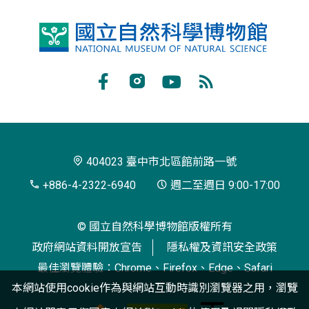
國
立
自
Facebook
Instagram
Youtube
RSS
然
訂
科
閱
學
404023 臺中市北區館前路一號
博
+886-4-2322-6940
週二至週日 9:00-17:00
物
© 國立自然科學博物館版權所有
館
政府網站資料開放宣告
隱私權及資訊安全政策
最佳瀏覽體驗：Chrome、Firefox、Edge、Safari
本網站使用cookie作為與網站互動時識別瀏覽器之用，瀏覽