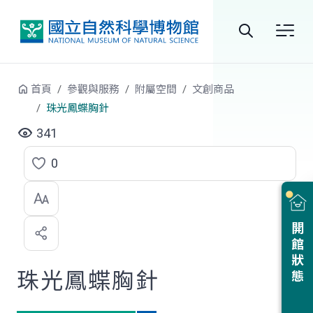
跳到中央內容區塊
全
站
首頁
參觀與服務
附屬空間
文創商品
搜
珠光鳳蝶胸針
尋
341
0
點
選
喜
開館狀態
歡
珠光鳳蝶胸針