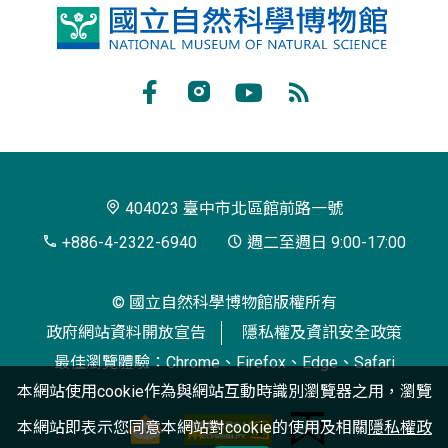
國
立
自
Facebook
Instagram
Youtube
RSS
然
訂
科
閱
學
404023 臺中市北區館前路一號
博
+886-4-2322-6940
週二至週日 9:00-17:00
物
© 國立自然科學博物館版權所有
館
政府網站資料開放宣告
隱私權及資訊安全政策
最佳瀏覽體驗：Chrome、Firefox、Edge、Safari
本網站使用cookie作為與網站互動時識別瀏覽器之用，瀏覽
本網站即表示您同意本網站對cookie的使用及相關
隱私權政