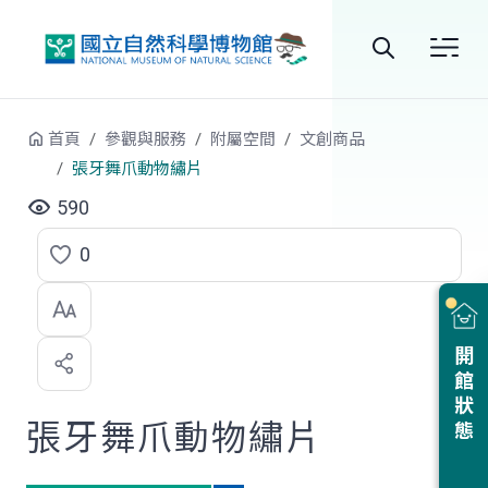
跳到中央內容區塊
全
站
首頁
參觀與服務
附屬空間
文創商品
搜
張牙舞爪動物繡片
尋
590
0
點
選
喜
開館狀態
歡
張牙舞爪動物繡片