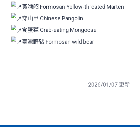
黃喉貂 Formosan Yellow-throated Marten
穿山甲 Chinese Pangolin
食蟹獴 Crab-eating Mongoose
臺灣野豬 Formosan wild boar
2026/01/07 更新