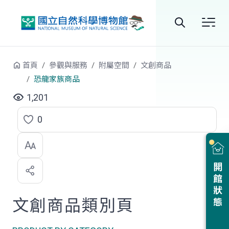
跳到中央內容區塊
全
站
首頁
參觀與服務
附屬空間
文創商品
搜
恐龍家族商品
尋
1,201
0
點
選
喜
開館狀態
歡
文創商品類別頁