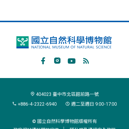
國
立
自
Facebook
Instagram
Youtube
RSS
然
訂
科
閱
學
404023 臺中市北區館前路一號
博
+886-4-2322-6940
週二至週日 9:00-17:00
物
© 國立自然科學博物館版權所有
館