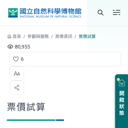
跳到中央內容區塊
全
站
首頁
參觀與服務
票價資訊
票價試算
搜
80,955
尋
6
點
選
喜
開館狀態
歡
票價試算