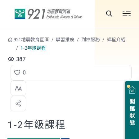
跳到中央內容區塊
全
站
921地震教育園區
學習推廣
到校服務
課程介紹
搜
1-2年級課程
尋
387
0
點
選
喜
開館狀態
歡
1-2年級課程