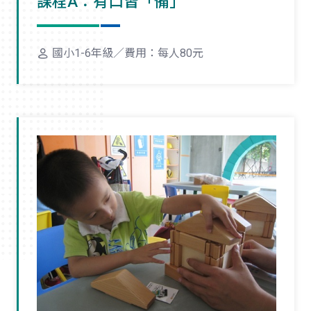
課程A：有口皆「備」
國小1-6年級／費用：每人80元