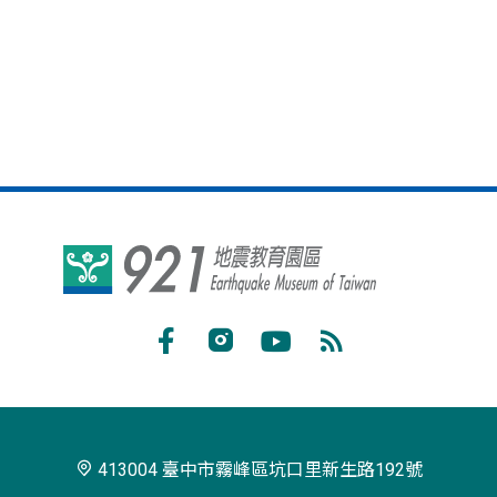
921
地
震
Facebook
Instagram
Youtube
RSS
教
訂
育
閱
園
413004 臺中市霧峰區坑口里新生路192號