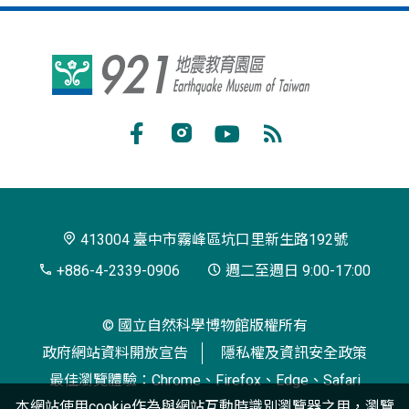
921
地
震
Facebook
Instagram
Youtube
RSS
教
訂
育
閱
園
413004 臺中市霧峰區坑口里新生路192號
區
+886-4-2339-0906
週二至週日 9:00-17:00
© 國立自然科學博物館版權所有
政府網站資料開放宣告
隱私權及資訊安全政策
最佳瀏覽體驗：Chrome、Firefox、Edge、Safari
本網站使用cookie作為與網站互動時識別瀏覽器之用，瀏覽