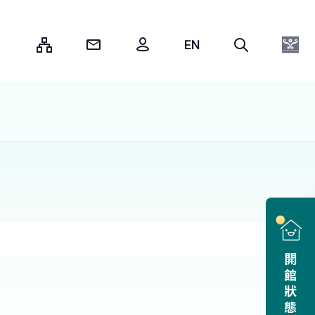
:::
開館狀態