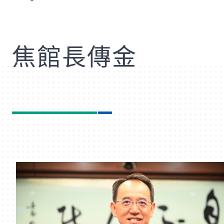
歡
焦館長傳金