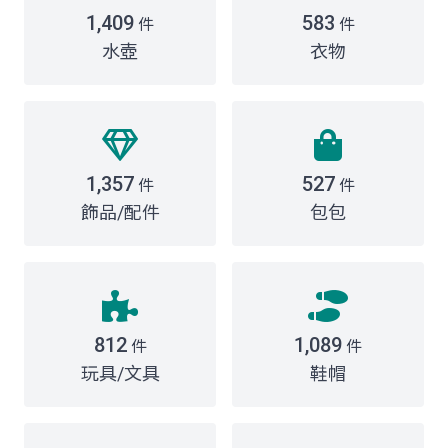
1,409
583
件
件
水壺
衣物
1,357
527
件
件
飾品/配件
包包
812
1,089
件
件
玩具/文具
鞋帽