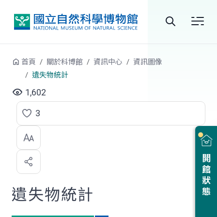
跳到中央內容區塊
全
站
首頁
關於科博館
資訊中心
資訊圖像
搜
遺失物統計
尋
1,602
3
點
選
喜
開館狀態
歡
遺失物統計