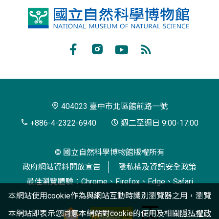
國
立
自
Facebook
Instagram
Youtube
RSS
然
訂
科
閱
學
404023 臺中市北區館前路一號
博
+886-4-2322-6940
週二至週日 9:00-17:00
物
© 國立自然科學博物館版權所有
館
政府網站資料開放宣告
隱私權及資訊安全政策
最佳瀏覽體驗：Chrome、Firefox、Edge、Safari
本網站使用cookie作為與網站互動時識別瀏覽器之用，瀏覽
本網站即表示您同意本網站對cookie的使用及相關
隱私權政