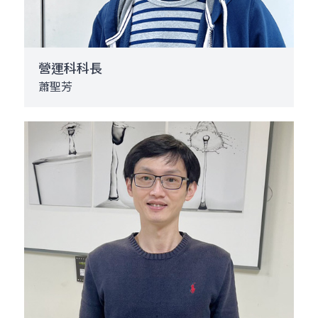
營運科科長
蕭聖芳