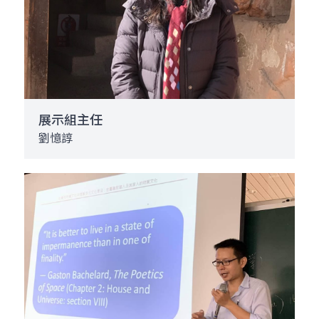
展示組主任
劉憶諄