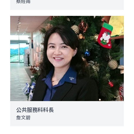
蔡經甫
公共服務科科長
詹文碧