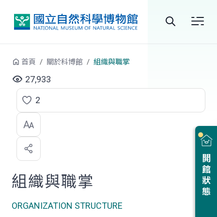
跳到中央內容區塊
全
站
首頁
關於科博館
組織與職掌
搜
27,933
尋
2
點
選
喜
開館狀態
歡
組織與職掌
ORGANIZATION STRUCTURE