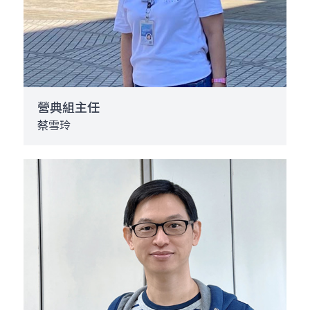
營典組主任
蔡雪玲