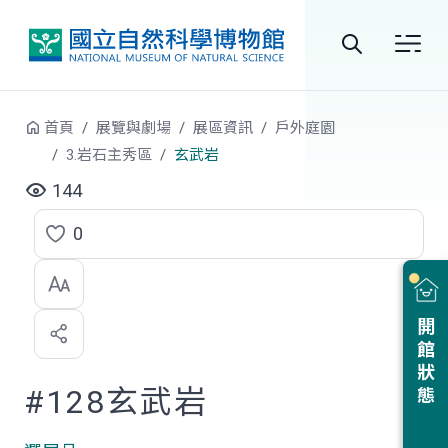
跳到中央內容區塊
全
站
首頁
展覽與劇場
展區資訊
戶外庭園
搜
3.岩石主秀區
玄武岩
尋
144
0
點
選
喜
開館狀態
歡
#128玄武岩