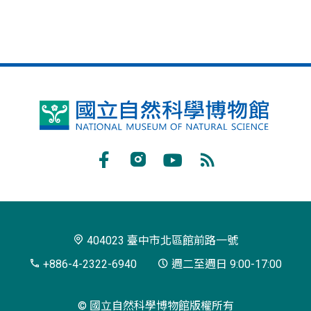
國
立
自
Facebook
Instagram
Youtube
RSS
然
訂
科
閱
學
404023 臺中市北區館前路一號
博
+886-4-2322-6940
週二至週日 9:00-17:00
物
© 國立自然科學博物館版權所有