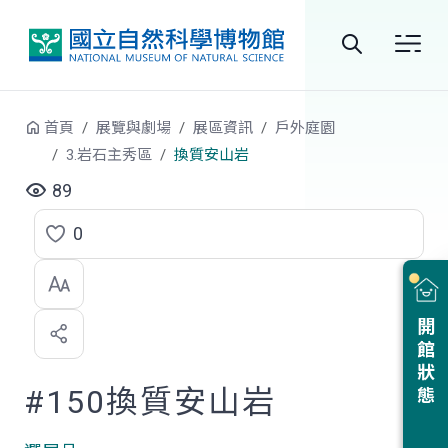
跳到中央內容區塊
全
站
首頁
展覽與劇場
展區資訊
戶外庭園
搜
3.岩石主秀區
換質安山岩
尋
89
0
點
選
喜
開館狀態
歡
#150換質安山岩