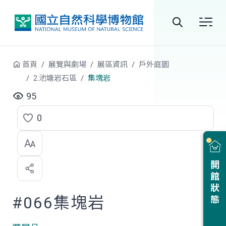
跳到中央內容區塊
全
站
首頁
展覽與劇場
展區資訊
戶外庭園
搜
2.池塘岩石區
集塊岩
尋
95
0
點
選
喜
開館狀態
歡
#066集塊岩