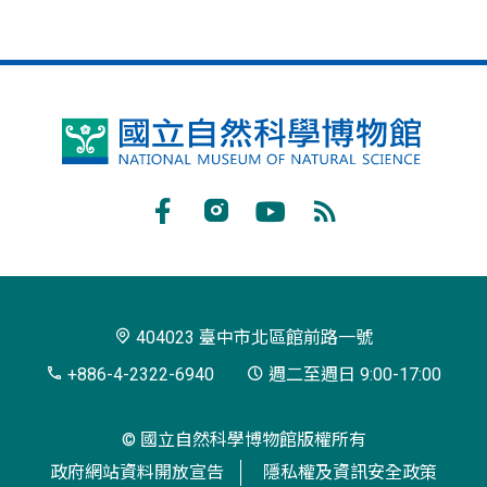
國
立
自
Facebook
Instagram
Youtube
RSS
然
訂
科
閱
學
404023 臺中市北區館前路一號
博
+886-4-2322-6940
週二至週日 9:00-17:00
物
© 國立自然科學博物館版權所有
館
政府網站資料開放宣告
隱私權及資訊安全政策