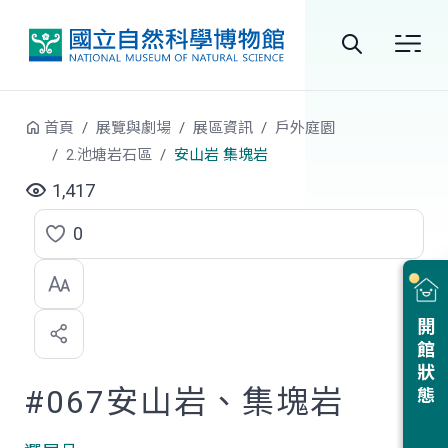
跳到中央內容區塊
全
站
首頁
展覽與劇場
展區資訊
戶外庭園
搜
2.池塘岩石區
安山岩 集塊岩
尋
1,417
0
點
選
喜
開館狀態
歡
#067安山岩、集塊岩