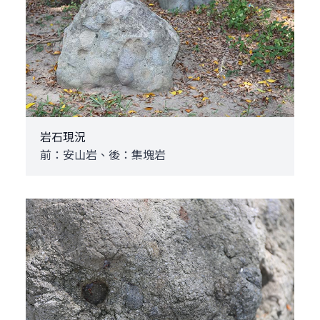
岩石現況
前：安山岩、後：集塊岩