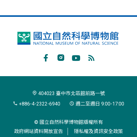
國
立
自
Facebook
Instagram
Youtube
RSS
然
訂
科
閱
學
404023 臺中市北區館前路一號
博
+886-4-2322-6940
週二至週日 9:00-17:00
物
© 國立自然科學博物館版權所有
館
政府網站資料開放宣告
隱私權及資訊安全政策