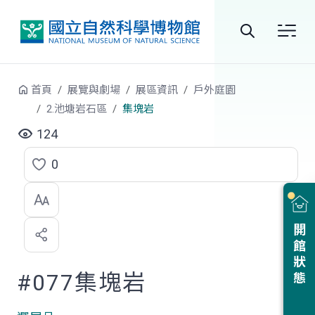
跳到中央內容區塊
全
站
首頁
展覽與劇場
展區資訊
戶外庭園
搜
2.池塘岩石區
集塊岩
尋
124
0
點
選
喜
開館狀態
歡
#077集塊岩