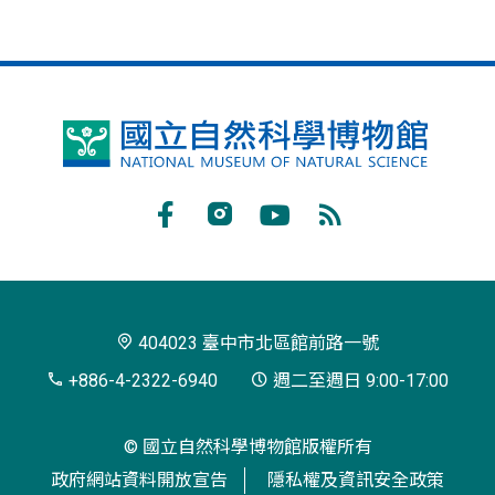
國
立
自
Facebook
Instagram
Youtube
RSS
然
訂
科
閱
學
404023 臺中市北區館前路一號
博
+886-4-2322-6940
週二至週日 9:00-17:00
物
© 國立自然科學博物館版權所有
館
政府網站資料開放宣告
隱私權及資訊安全政策