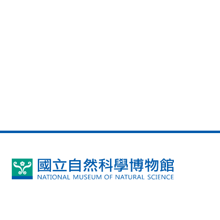
國
立
自
然