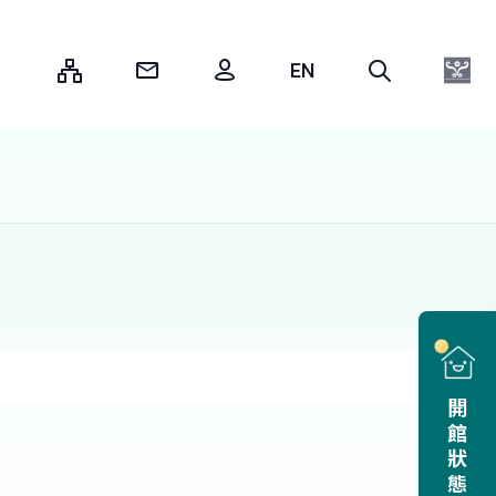
:::
開館狀態