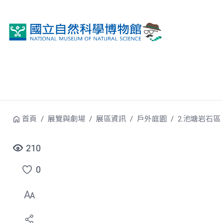
跳到中央內容區塊
首頁
展覽與劇場
展區資訊
戶外庭園
2.池塘岩石區
210
0
點
選
喜