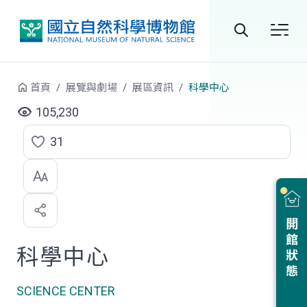
跳到中央內容區塊
全
站
首頁
展覽與劇場
展區資訊
科學中心
搜
105,230
尋
31
點
選
喜
開館狀態
歡
科學中心
SCIENCE CENTER