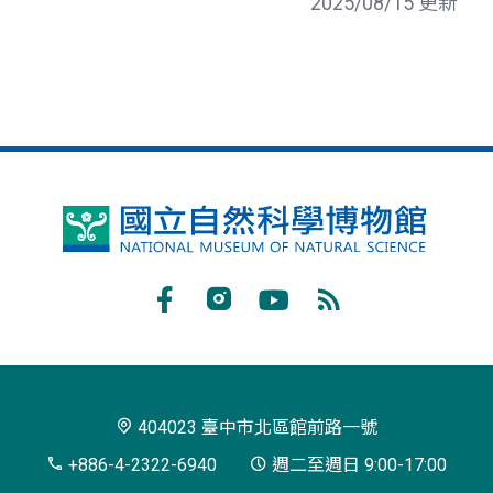
2025/08/15 更新
國
立
自
Facebook
Instagram
Youtube
RSS
然
訂
科
閱
學
404023 臺中市北區館前路一號
博
+886-4-2322-6940
週二至週日 9:00-17:00