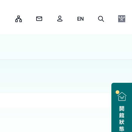
:::
開館狀態