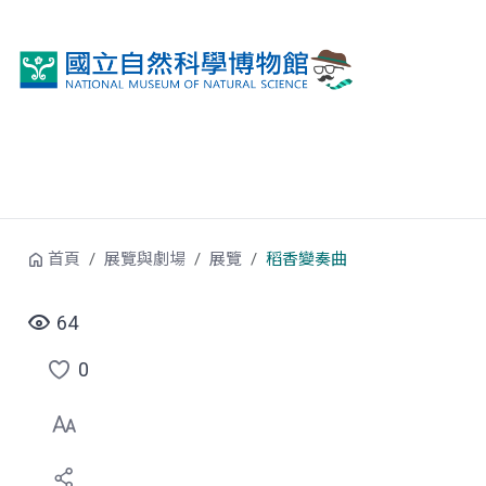
跳到中央內容區塊
首頁
展覽與劇場
展覽
稻香變奏曲
64
0
點
選
喜