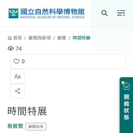
跳到中央內容區塊
全
站
首頁
展覽與劇場
展覽
時間特展
搜
74
尋
0
點
選
喜
開館狀態
歡
時間特展
看展覽