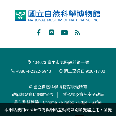
國
立
自
Facebook
Instagram
Youtube
RSS
然
訂
科
閱
學
404023 臺中市北區館前路一號
博
+886-4-2322-6940
週二至週日 9:00-17:00
物
© 國立自然科學博物館版權所有
館
政府網站資料開放宣告
隱私權及資訊安全政策
最佳瀏覽體驗：Chrome、Firefox、Edge、Safari
本網站使用cookie作為與網站互動時識別瀏覽器之用，瀏覽