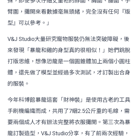
殊，即使多次仔細丈量牠的脖圍、胸圍、腰圍、手
臂圍，攤開來看數據毫無頭緒，完全沒有任何『版
型』可以參考。」
V&J Studio大量研究寵物服裝仍無法突破障礙，後
來發現「暴龍和雞的身型真的很相似！」她們跳脫
打版思維，想像恐龍是一個圓錐體加上兩個小圓柱
體，還先做了模型並經過多次測試，才訂製出合身
的服裝。
今年科博館暴龍這套「財神裝」是使用古老的工具
手刷機編織而成，共用了7綑2.5公斤重的毛線，需
要兩個成人才有辦法完整將衣服攤開。第三次為暴
龍訂製造型，V&J Studio分享，有了前兩次經驗，