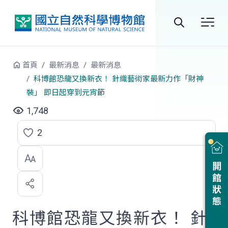
跳到中央內容區塊
全
站
首頁
最新消息
最新消息
搜
科博館恐龍又換新衣！ 針織藝術家最新力作「財神
裝」 即日起穿到元宵節
尋
1,748
2
點
選
開館狀態
喜
歡
科博館恐龍又換新衣！ 針