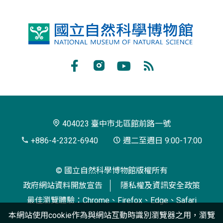
國
立
自
Facebook
Instagram
Youtube
RSS
然
訂
科
閱
學
404023 臺中市北區館前路一號
博
+886-4-2322-6940
週二至週日 9:00-17:00
物
© 國立自然科學博物館版權所有
館
政府網站資料開放宣告
隱私權及資訊安全政策
最佳瀏覽體驗：Chrome、Firefox、Edge、Safari
本網站使用cookie作為與網站互動時識別瀏覽器之用，瀏覽