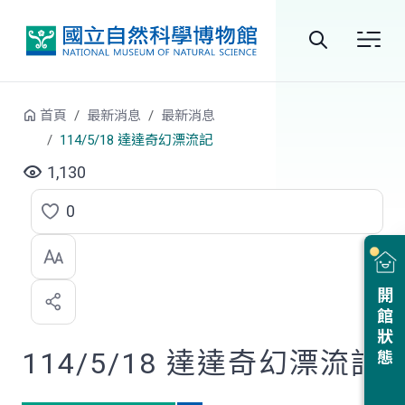
跳到中央內容區塊
全
站
首頁
最新消息
最新消息
搜
114/5/18 達達奇幻漂流記
尋
1,130
0
點
選
喜
開館狀態
歡
114/5/18 達達奇幻漂流記