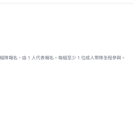
 4 人組隊報名，由 1 人代表報名。每組至少 1 位成人帶隊全程參與。