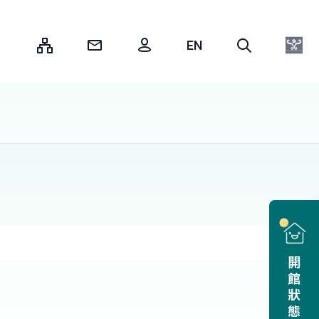
:::
開館狀態