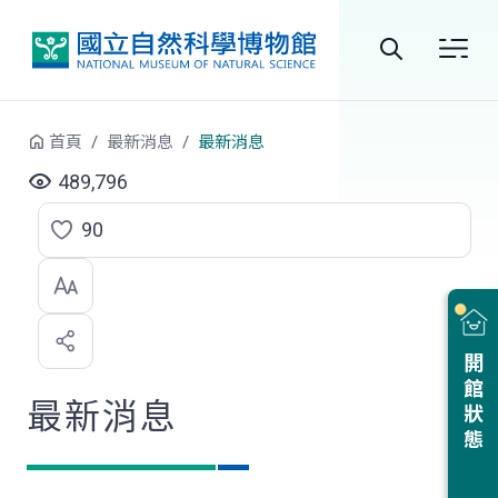
跳到中央內容區塊
全
站
首頁
最新消息
最新消息
搜
489,796
尋
90
點
選
喜
開館狀態
歡
最新消息