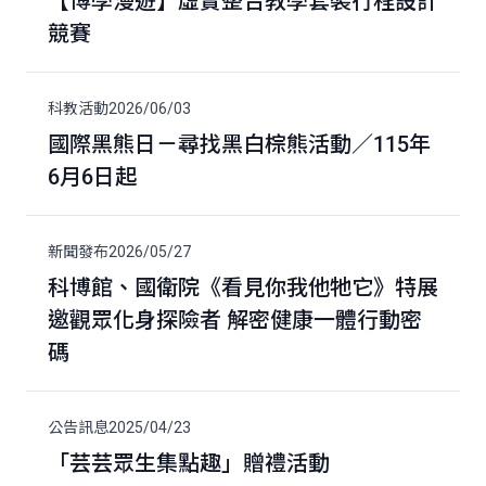
【博學漫遊】虛實整合教學套裝行程設計
競賽
科教活動
2026/06/03
國際黑熊日－尋找黑白棕熊活動／115年
6月6日起
新聞發布
2026/05/27
科博館、國衛院《看見你我他牠它》特展
邀觀眾化身探險者 解密健康一體行動密
碼
公告訊息
2025/04/23
「芸芸眾生集點趣」贈禮活動