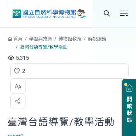
跳到中央內容區塊
全
站
首頁
學習與推廣
博物館教育
解說服務
搜
臺灣台語導覽/教學活動
尋
5,315
2
點
選
喜
開館狀態
歡
臺灣台語導覽/教學活動