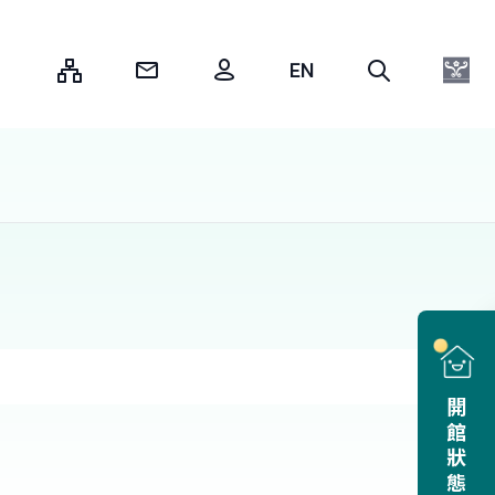
:::
開館狀態