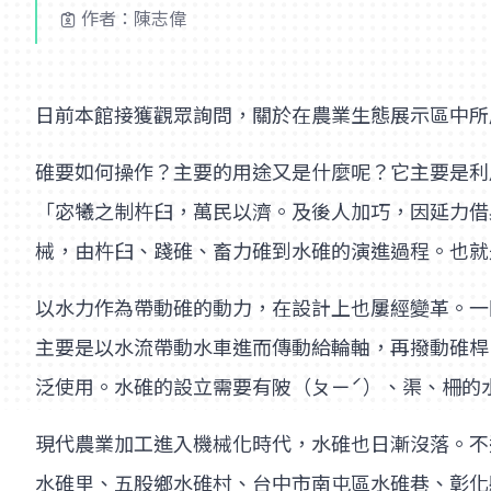
作者：陳志偉
日前本館接獲觀眾詢問，關於在農業生態展示區中所
碓要如何操作？主要的用途又是什麼呢？它主要是利
「宓犧之制杵臼，萬民以濟。及後人加巧，因延力借
械，由杵臼、踐碓、畜力碓到水碓的演進過程。也就
以水力作為帶動碓的動力，在設計上也屢經變革。一
主要是以水流帶動水車進而傳動給輪軸，再撥動碓桿
泛使用。水碓的設立需要有陂（ㄆㄧˊ）、渠、柵的
現代農業加工進入機械化時代，水碓也日漸沒落。不
水碓里、五股鄉水碓村、台中市南屯區水碓巷、彰化