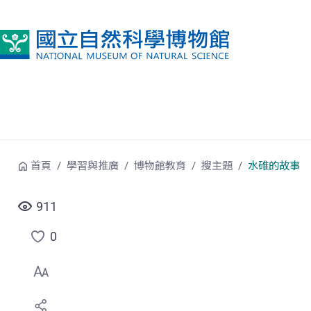
跳到中央內容區塊
首頁
學習與推廣
博物館教育
搜主題
水碓的故事
911
0
點
選
喜