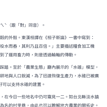
ㄟˋ（跟「對」同音）。
穀的外殼。東漢桓譚在《桓子新論》一書中寫到：
役水而舂，其利乃且百倍。」主要描述糧食加工機
到了運用畜力時，則是透過輪軸的傳動。
踩踏。至於「農業生態」廳內展示的「水碓」模型，
耕地與人口銳減，為了迅速恢復生產力，水碓已被廣
好可以支持水碓的建置。
，在今日一些地名中仍可窺見一二。如台北縣淡水鎮
為名的村里巷，由此也可以瞭解地方農業的開拓史。