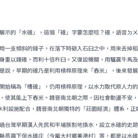
展示的「水碓」，這個「碓」字要怎麼唸？碓，語音ㄉㄨ
用一支傾斜的錘子，在落下時砸入石臼之中，用來去掉稻
身重以踐碓，而利十倍杵臼。又復設機關，用驢贏牛馬及
是說，早期的碓乃是利用槓桿原理來「舂米」，後來發展
開始稱為「槽碓」，仍用槓桿原理，以水力取代原人力的
，使其能上下舂米。魏晉南北朝之際，因社會動盪不安，
水利設施配合，魏晉南北朝獨特的「莊園經濟」體系，正
過台灣早期漢人先民和平埔族割地換水，設立水碓的史跡
縣燕霧下保水碓庄（今屬大村鄉美港村）等，都是以水碓