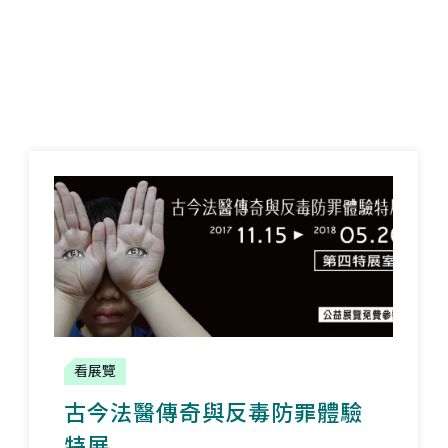
看展覽
古今法醫傳奇與反毒防罪體驗
特展