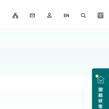
:::
開館狀態