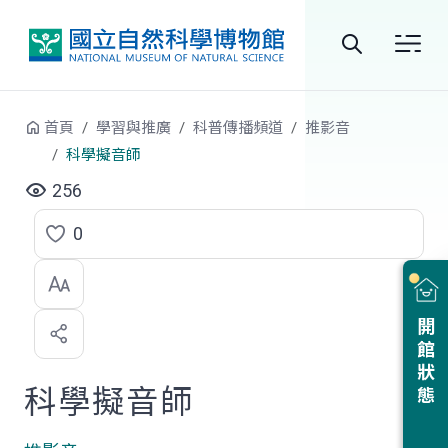
跳到中央內容區塊
全
站
首頁
學習與推廣
科普傳播頻道
推影音
搜
科學擬音師
尋
256
0
點
選
喜
開館狀態
歡
科學擬音師