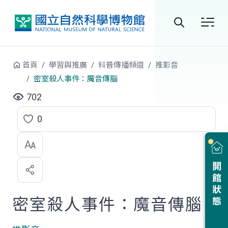
跳到中央內容區塊
全
站
首頁
學習與推廣
科普傳播頻道
推影音
搜
密室殺人事件：魔音傳腦
尋
702
0
點
選
喜
開館狀態
歡
密室殺人事件：魔音傳腦