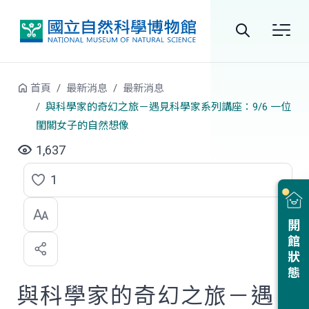
跳到中央內容區塊
全
站
首頁
最新消息
最新消息
搜
與科學家的奇幻之旅－遇見科學家系列講座：9/6 一位
閨閣女子的自然想像
尋
1,637
1
點
選
開館狀態
喜
歡
與科學家的奇幻之旅－遇