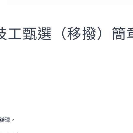
技工甄選（移撥）簡
辦理。