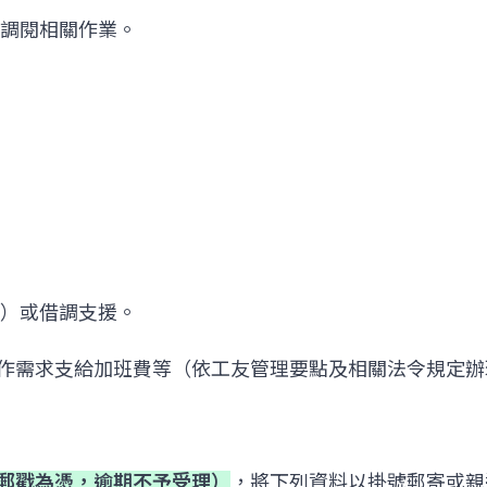
及調閱相關作業。
時）或借調支援。
、另依工作需求支給加班費等（依工友管理要點及相關法令規定
郵戳為憑，逾期不予受理）
，將下列資料以掛號郵寄或親送