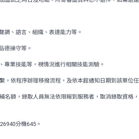
止聲調、語言、組織、表達能力等。
、品德操守等。
誠、專業技能等，視情況進行相關技能測驗。
繫，依程序辦理移撥流程，及依本館通知日期到該單位任
補名額，錄取人員無法依限報到服務者，取消錄取資格，
6940分機645。