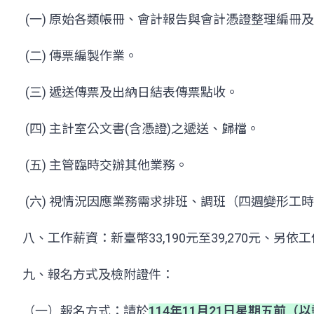
(一) 原始各類帳冊、會計報告與會計憑證整理編冊
(二) 傳票編製作業。
(三) 遞送傳票及出納日結表傳票點收。
(四) 主計室公文書(含憑證)之遞送、歸檔。
(五) 主管臨時交辦其他業務。
(六) 視情況因應業務需求排班、調班（四週變形工
八、工作薪資：新臺幣33,190元至39,270元
九、報名方式及檢附證件：
（一）報名方式：請於
114年11月21日星期五
前（以