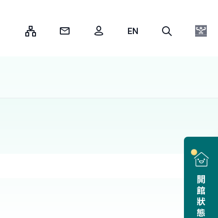
:::
開館狀態