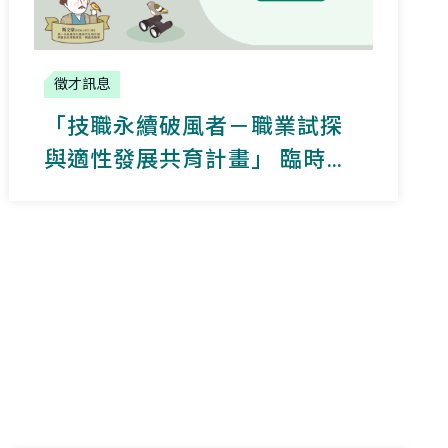
徵才訊息
「技職永續破風者－職業試探
與適性發展共育計畫」 臨時人
員徵才公告