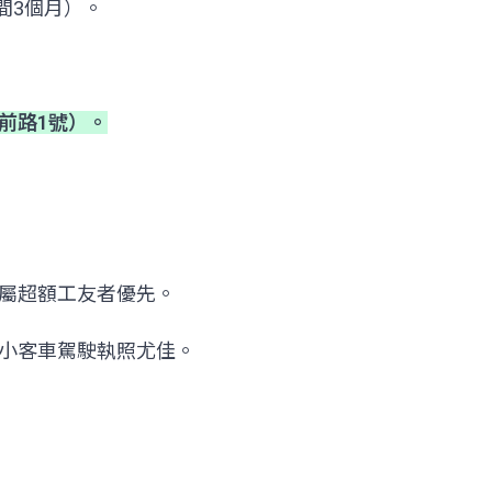
間3個月）。
前路1號）。
屬超額工友者優先。
小客車駕駛執照尤佳。