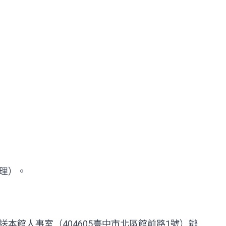
辦理）。
本館人事室（404605臺中市北區館前路1號）辦