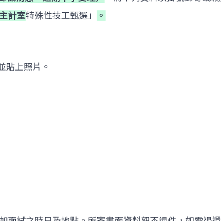
主計室
特殊性技工甄選」
。
並貼上照片。
加面試之時日及地點。所寄書面資料恕不退件，如需退還