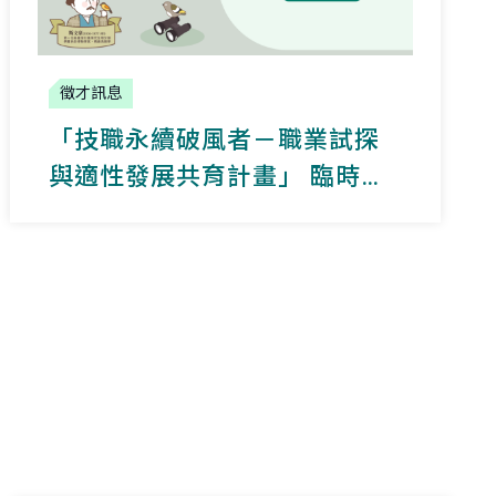
徵才訊息
「技職永續破風者－職業試探
與適性發展共育計畫」 臨時人
員徵才公告