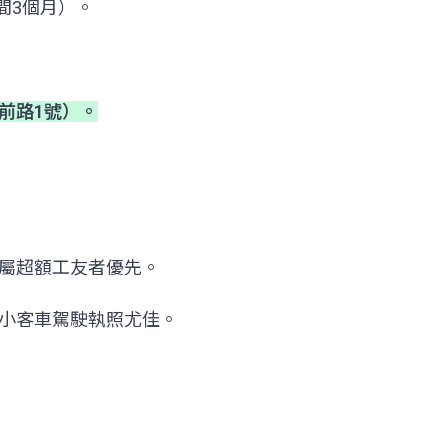
間3個月）。
前路1號）。
屬超額工友者優先。
小客車駕駛執照尤佳。