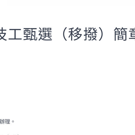
技工甄選（移撥）簡
辦理。