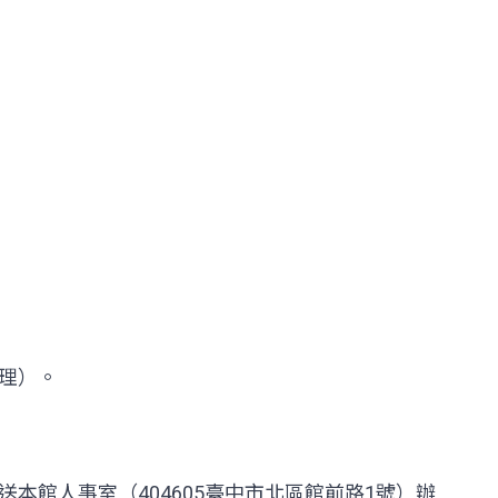
辦理）。
本館人事室（404605臺中市北區館前路1號）辦