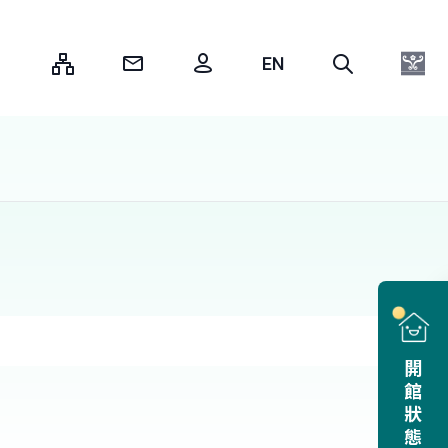
:::
開館狀態