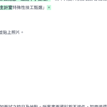
主計室
特殊性技工甄選」
。
並貼上照片。
加面試之時日及地點。所寄書面資料恕不退件，如需退還