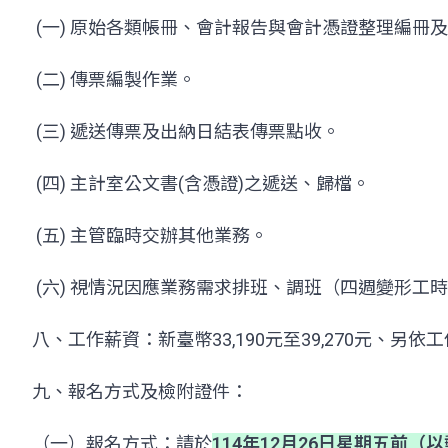
(一) 原始各類帳冊、會計報告與會計憑證整理編冊
(二) 傳票編製作業。
(三) 遞送傳票及出納日結表傳票點收。
(四) 主計室公文書(含憑證)之遞送、歸檔。
(五) 主管臨時交辦其他業務。
(六) 視情況因應業務需求排班、調班（四週變形工
八、工作薪資：新臺幣33,190元至39,270元
九、報名方式及檢附證件：
（一）報名方式：請於
114年12月26日星期五
前（以