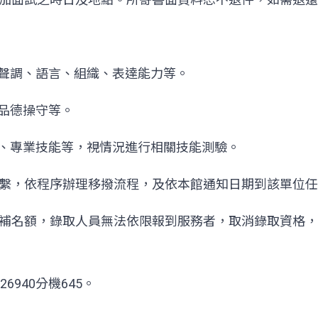
止聲調、語言、組織、表達能力等。
、品德操守等。
誠、專業技能等，視情況進行相關技能測驗。
繫，依程序辦理移撥流程，及依本館通知日期到該單位任
補名額，錄取人員無法依限報到服務者，取消錄取資格，
6940分機645。