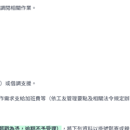
及調閱相關作業。
時）或借調支援。
、另依工作需求支給加班費等（依工友管理要點及相關法令規定
郵戳為憑，逾期不予受理）
，將下列資料以掛號郵寄或親送