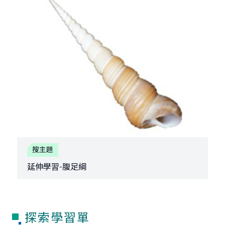
搜主題
延伸學習-腹足綱
探索學習單