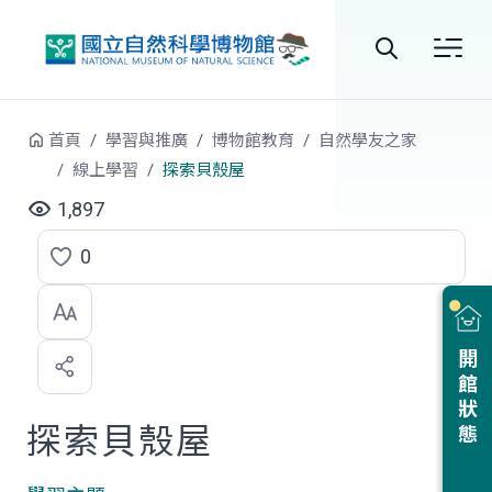
跳到中央內容區塊
全
站
首頁
學習與推廣
博物館教育
自然學友之家
搜
線上學習
探索貝殼屋
尋
1,897
0
點
選
喜
開館狀態
歡
探索貝殼屋